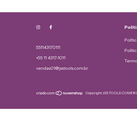
Polít
Políti
551143170111
Políti
+55 11 4317-1011
Termo
vendas01@jsstools.com.br
Copyright JSS TOOLS COMERCI