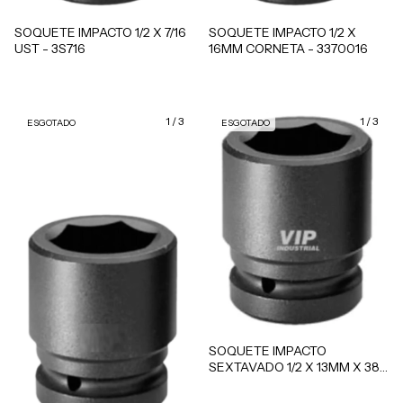
SOQUETE IMPACTO 1/2 X 7/16
SOQUETE IMPACTO 1/2 X
UST - 3S716
16MM CORNETA - 3370016
1
/
3
1
/
3
ESGOTADO
ESGOTADO
SOQUETE IMPACTO
SEXTAVADO 1/2 X 13MM X 38
VIP - 900153