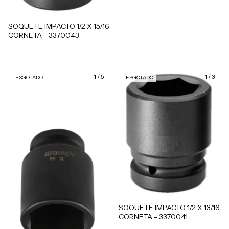
SOQUETE IMPACTO 1/2 X 15/16
CORNETA - 3370043
1
/
5
1
/
3
ESGOTADO
ESGOTADO
SOQUETE IMPACTO 1/2 X 13/16
CORNETA - 3370041