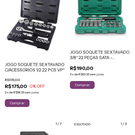
JOGO SOQUETE SEXTAVADO
3/8" 22 PEÇAS SATA -
ST09524
JOGO SOQUETE SEXTAVADO
R$190,00
C/ACESSORIOS 1/2 22 PCS VP*
3
x
de
R$63,33
sem juros
R$175,00
R$175,00
0
% OFF
3
x
de
R$58,33
sem juros
1
/
7
1
/
3
ESGOTADO