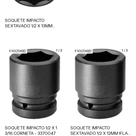
SOQUETE IMPACTO
SEXTAVADO 1/2 X 13MM
ROBUST - 60805
1
/
3
1
/
3
ESGOTADO
ESGOTADO
SOQUETE IMPACTO 1/2 X 1
SOQUETE IMPACTO
3/16 CORNETA - 3370047
SEXTAVADO 1/2 X 12MM IFLA -