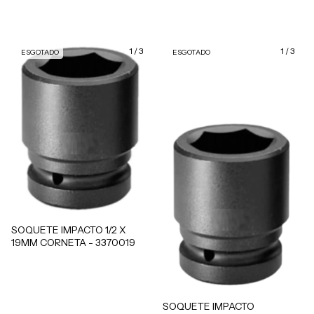
ROBUST - 60811
1
/
3
1
/
3
ESGOTADO
ESGOTADO
SOQUETE IMPACTO 1/2 X
19MM CORNETA - 3370019
SOQUETE IMPACTO