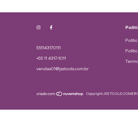
Polít
Políti
551143170111
Políti
+55 11 4317-1011
Termo
vendas01@jsstools.com.br
Copyright JSS TOOLS COMERCI