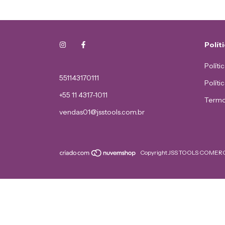
Polít
Políti
551143170111
Políti
+55 11 4317-1011
Termo
vendas01@jsstools.com.br
Copyright JSS TOOLS COMERCI